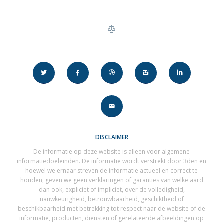
DISCLAIMER
De informatie op deze website is alleen voor algemene
informatiedoeleinden. De informatie wordt verstrekt door 3den en
hoewel we ernaar streven de informatie actueel en correct te
houden, geven we geen verklaringen of garanties van welke aard
dan ook, expliciet of impliciet, over de volledigheid,
nauwkeurigheid, betrouwbaarheid, geschiktheid of
beschikbaarheid met betrekking tot respect naar de website of de
informatie, producten, diensten of gerelateerde afbeeldingen op