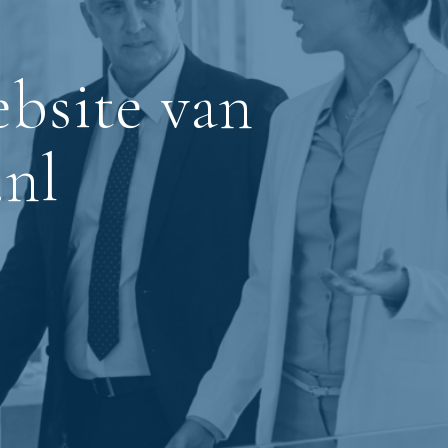
ebsite van
.nl