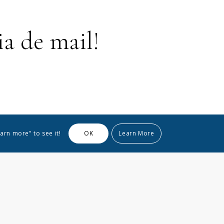
a de mail!
arn more" to see it!
OK
Learn More
streven de informatie actueel en correct te houden, geven we
iktheid of beschikbaarheid met betrekking tot respect naar de
t in dergelijke informatie is daarom strikt op eigen risico.