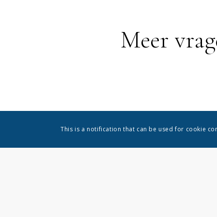
Meer vrag
This is a notification that can be used for cookie c
De informatie op deze website is alleen voor algemene infor
geen verklaringen of garanties van welke aard dan ook, expli
website of de informatie, producten, diensten of gerelateer