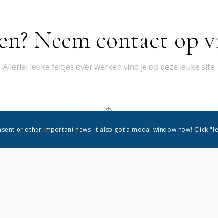
en? Neem contact op vi
Allerlei leuke feitjes over werken vind je op deze leuke site
onsent or other important news. It also got a modal window now! Click "le
DISCLAIMER
matiedoeleinden. De informatie wordt verstrekt door 3den en hoewel we ernaar 
ciet of impliciet, over de volledigheid, nauwkeurigheid, betrouwbaarheid, gesch
de afbeeldingen op de website voor welk doel dan ook. Elk vertrouwen dat u stel