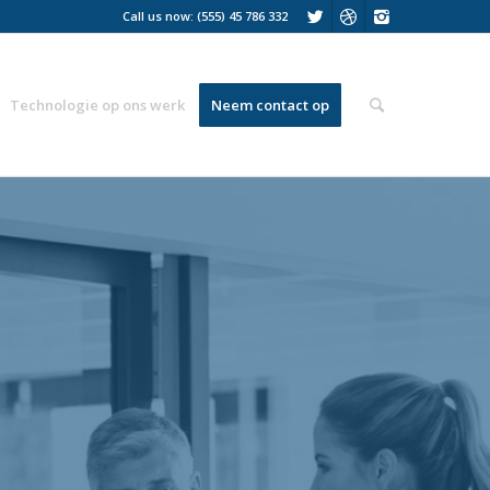
Call us now: (555) 45 786 332
Technologie op ons werk
Neem contact op