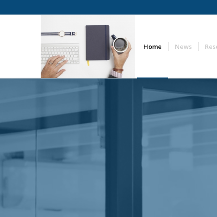
Home
News
Res