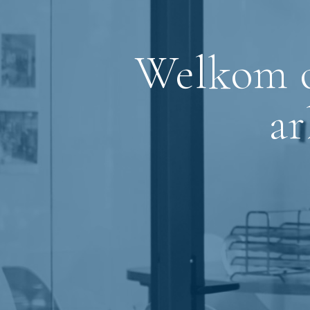
Welkom op
ar