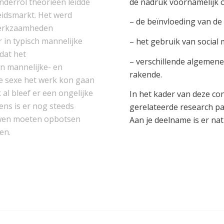
nderrol theorieën leidde
de nadruk voornamelijk 
eidsmarkt. Het werd
– de beïnvloeding van d
 werkzaamheden
r in typisch mannelijke
– het gebruik van social 
dat het
– verschillende algemene
in mannelijke- en
rakende.
e sexe het werk kon gaan
 al bleef er een ongelijke
In het kader van deze co
ens is er nog steeds
gerelateerde research p
uwen moeten opbotsen
Aan je deelname is er na
en.