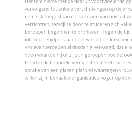
Het feminisme met de daaruit voortvloeiende ge
vervolgend tot enkele verschuivingen op de arb
namelijk toegestaan dat vrouwen van huis uit
verrichtten, terwijl ze door te studeren zich vake
beroepen begonnen te profileren. Tegen de tijd 
informatietijdperk aanbrak was dit onderscheid 
vrouwenberoepen al dusdanig vervaagd, dat elk
doen waartoe hij of zij zich geroepen voelde; ook
trend in de financiële verdiensten merkbaar. Tev
sprake van een glazen plafond waartegen vro
willen zij in bepaalde organisaties hoger op kom