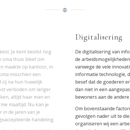
Digitalisering
est. Je kent beslist nog
De digitalisering van in
e oma thuis bleef om
de arbeidsmogelijkheden
ren maakte op kantoor, in
vanwege de vele innovati
e oma misschien een
informatie technologie, 
 zij na hun huwelijk
besef dat de goederen en
noot verboden om langer
dan niet in een aangepa
ken, altijd haar man en
bewoners aan de andere 
me maaltijd. Nu kan je
Om bovenstaande factor
 in de jaren van je
gevolgen nader uit te di
geaccepteerde handeling.
organiseren wij een arbei