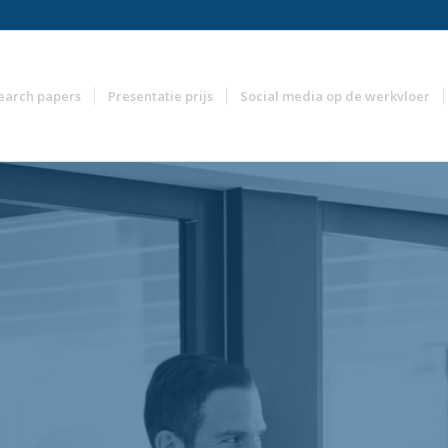
earch papers
Presentatie prijs
Social media op de werkvloer