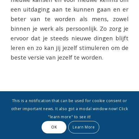
een uitdaging aan te kunnen gaan en er
beter van te worden als mens, zowel
binnen je werk als persoonlijk. Zo zorg je
ervoor dat je steeds nieuwe dingen blijft
leren en zo kan jij jezelf stimuleren om de
beste versie van jezelf te worden.
/
DECEMBER 22, 2021
DOOR
ADMIN
This is a notification that can be used for cookie consent or
other important news. It also got a modal window now! Click
"learn more" to see it!
OK
Learn More
OPLEIDING