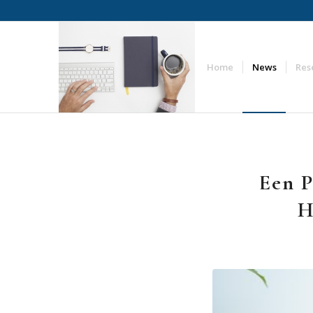
Home
News
Res
Een P
H