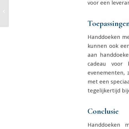
voor een leveran
Wat kun je verwachten van werken
in de groenvoorziening?
Toepassinge
Handdoeken met 
kunnen ook een 
aan handdoeken
cadeau voor b
evenementen, z
met een speciaa
tegelijkertijd b
Conclusie
Handdoeken m