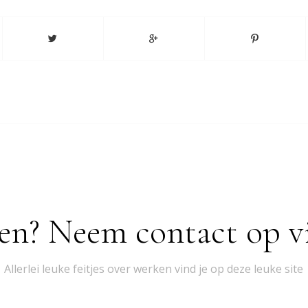
en? Neem contact op vi
Allerlei leuke feitjes over werken vind je op deze leuke site