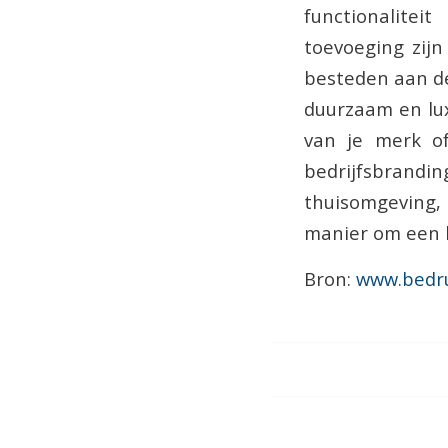
functionalite
toevoeging zijn
besteden aan de
duurzaam en lux
van je merk of
bedrijfsbrand
thuisomgeving,
manier om een 
Bron:
www.bedru