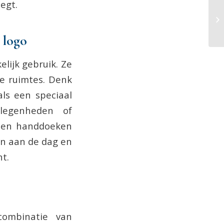
egt.
 logo
lijk gebruik. Ze
ke ruimtes. Denk
ls een speciaal
elegenheden of
nnen handdoeken
en aan de dag en
nt.
ombinatie van