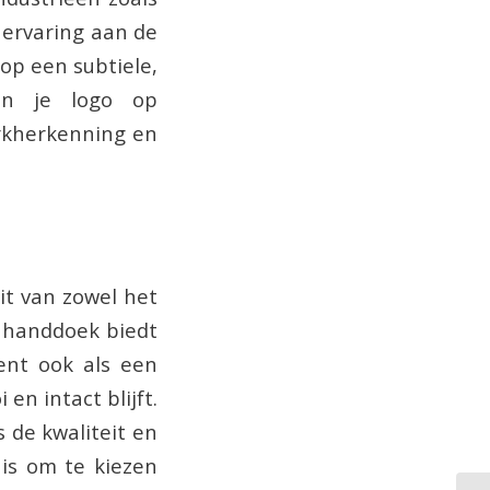
e ervaring aan de
op een subtiele,
an je logo op
rkherkenning en
it van zowel het
e handdoek biedt
ent ook als een
en intact blijft.
de kwaliteit en
 is om te kiezen