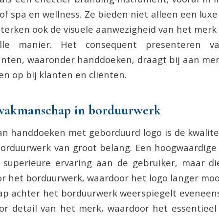
 of spa en wellness. Ze bieden niet alleen een lux
sterken ook de visuele aanwezigheid van het merk 
olle manier. Het consequent presenteren v
punten, waaronder handdoeken, draagt bij aan me
n op bij klanten en cliënten.
n vakmanschap in borduurwerk
van handdoeken met geborduurd logo is de kwalite
 borduurwerk van groot belang. Een hoogwaardig
n superieure ervaring aan de gebruiker, maar di
r het borduurwerk, waardoor het logo langer mooi 
p achter het borduurwerk weerspiegelt eveneens 
r detail van het merk, waardoor het essentieel