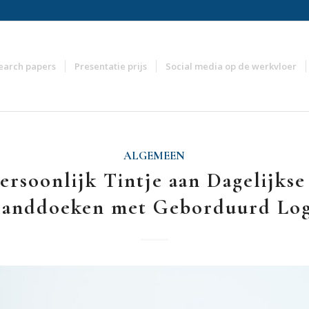
earch papers
Presentatie prijs
Social media op de werkvloer
ALGEMEEN
ersoonlijk Tintje aan Dagelijkse
anddoeken met Geborduurd Lo