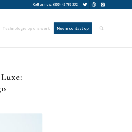
Call us now: (555) 45 786 332
Technologie op ons werk
Neem contact op
 Luxe:
go