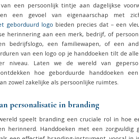
van een persoonlijk tintje aan dagelijkse voo
e en een gevoel van eigenaarschap met zic
t geborduurd logo
bieden precies dat – een vleug
e herinnering aan een merk, bedrijf, of persoonli
 bedrijfslogo, een familiewapen, of een and
rduren van een logo op je handdoeken tilt de all
r niveau. Laten we de wereld van geperson
ontdekken hoe geborduurde handdoeken een 
n zowel zakelijke als persoonlijke ruimtes.
an personalisatie in branding
 wereld speelt branding een cruciale rol in hoe e
n herinnerd. Handdoeken met een zorgvuldig g
ls een effectief branding-instrument, vooral in i