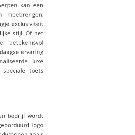
rwerpen kan een
h meebrengen.
je exclusiviteit
jke stijl. Of het
er betekenisvol
edaagse ervaring
aliseerde luxe
speciale toets
en bedrijf wordt
eborduurd logo
ndustrieën zoals