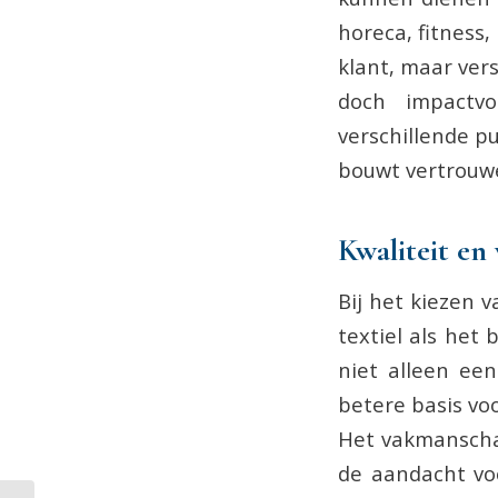
horeca, fitness,
klant, maar ver
doch impactv
verschillende 
bouwt vertrouwe
Kwaliteit e
Bij het kiezen 
textiel als het
niet alleen ee
betere basis voo
Het vakmanscha
de aandacht voo