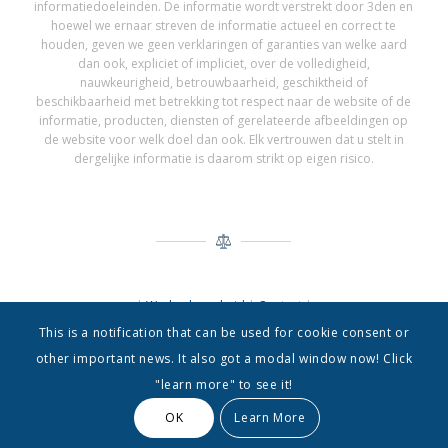
informatiedoeleinden. De informatie wordt verstrekt door 3den en
hoewel we ernaar streven de informatie actueel en correct te
houden, geven we geen verklaringen of garanties van welke aard
dan ook, expliciet of impliciet, over de volledigheid,
nauwkeurigheid, betrouwbaarheid, geschiktheid of
beschikbaarheid met betrekking tot respect naar de website of de
informatie, producten, diensten of gerelateerde afbeeldingen op
de website voor welk doel dan ook. Elk vertrouwen dat u stelt in
dergelijke informatie is daarom strikt op eigen risico.
|
Werkgelegenheid
|
Contact
|
This is a notification that can be used for cookie consent or
other important news. It also got a modal window now! Click
"learn more" to see it!
OK
Learn More