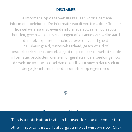
DISCLAIMER
De informatie op deze website is alleen voor algemene
informatiedoeleinden. De informatie wordt verstrekt door 3den en
hoewel we ernaar streven de informatie actueel en correct te
houden, geven we geen verklaringen of garanties van welke aard
dan ook, expliciet of impliciet, over de volledigheid,
nauwkeurigheid, betrouwbaarheid, geschiktheid of
beschikbaarheid met betrekking tot respect naar de website of de
informatie, producten, diensten of gerelateerde afbeeldingen op
de website voor welk doel dan ook. Elk vertrouwen dat u stelt in
dergelijke informatie is daarom strikt op eigen risico.
|
Werkgelegenheid
|
Contact
|
This is a notification that can be used for cookie consent or
other important news. It also got a modal window now! Click