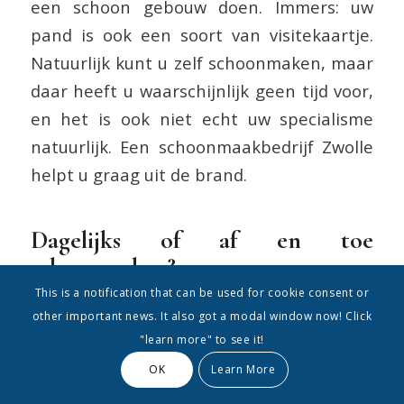
een schoon gebouw doen. Immers: uw
pand is ook een soort van visitekaartje.
Natuurlijk kunt u zelf schoonmaken, maar
daar heeft u waarschijnlijk geen tijd voor,
en het is ook niet echt uw specialisme
natuurlijk. Een schoonmaakbedrijf Zwolle
helpt u graag uit de brand.
Dagelijks of af en toe
schoonmaken?
This is a notification that can be used for cookie consent or
Misschien zoekt u iemand die dagelijks
other important news. It also got a modal window now! Click
komt, schoonmaakt, de prullenbakken
"learn more" to see it!
leegmaakt et cetera. Of wilt u alleen dat
OK
Learn More
iemand in het weekend goed