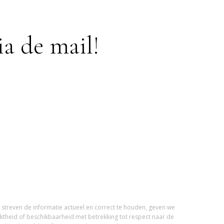
a de mail!
streven de informatie actueel en correct te houden, geven we
iktheid of beschikbaarheid met betrekking tot respect naar de