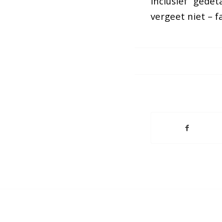
inclusief gede
vergeet niet – f