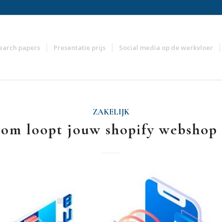
earch papers
Presentatie prijs
Social media op de werkvloer
ZAKELIJK
om loopt jouw shopify webshop 