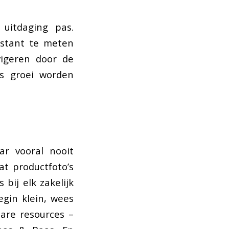
uitdaging pas.
nstant te meten
vigeren door de
js groei worden
ar vooral nooit
t productfoto’s
bij elk zakelijk
gin klein, wees
bare resources –