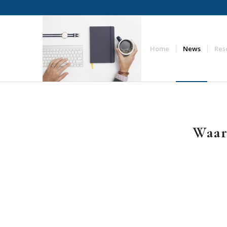
Home
News
Res
Waar