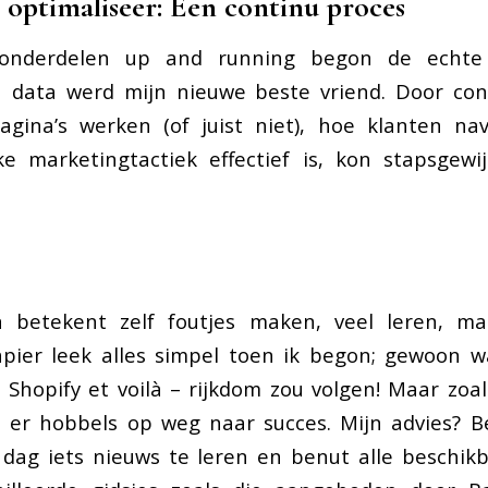
 optimaliseer: Een continu proces
sonderdelen up and running begon de echte 
n data werd mijn nieuwe beste vriend. Door co
agina’s werken (of juist niet), hoe klanten na
ke marketingtactiek effectief is, kon stapsgewi
n betekent zelf foutjes maken, veel leren, ma
pier leek alles simpel toen ik begon; gewoon wa
Shopify et voilà – rijkdom zou volgen! Maar zoals 
 er hobbels op weg naar succes. Mijn advies? Be
dag iets nieuws te leren en benut alle beschik