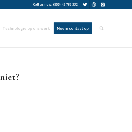
Call us now: (555) 45 786 332
Technologie op ons werk
Neem contact op
niet?