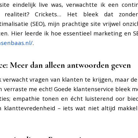
ite eindelijk live was, verwachtte ik een cont
 realiteit? Crickets… Het bleek dat zond
malisatie (SEO), mijn prachtige site vrijwel onzi
ten. Hier leerde ik hoe essentieel marketing en SE
asenbaas.nl/
.
ce: Meer dan alleen antwoorden geven
ik verwacht vragen van klanten te krijgen, maar de
n verraste me echt! Goede klantenservice bleek 
cties; empathie tonen en écht luisterend oor bi
n klanttevredenheid – iets wat niet altijd makkelij