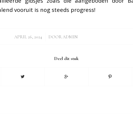
tailleerde gidsjes zoals die aangeboden door 
alend vooruit is nog steeds progress!
/
APRIL 26, 2024
DOOR
ADMIN
Deel dit stuk