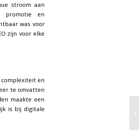
inue stroom aan
er promotie en
chtbaar was voor
O zijn voor elke
 complexiteit en
meer te omvatten
eden maakte een
k is bij digitale