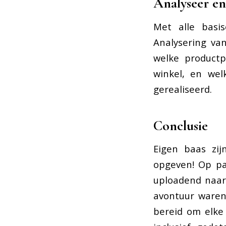
Analyseer en
Met alle basi
Analysering va
welke productp
winkel, en wel
gerealiseerd.
Conclusie
Eigen baas zij
opgeven! Op pa
uploadend naar 
avontuur waren
bereid om elke 