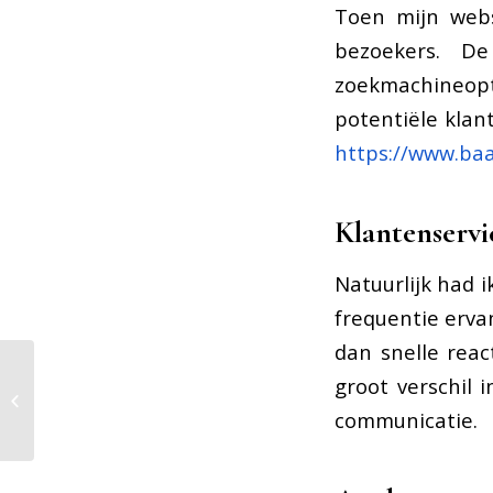
Toen mijn webs
bezoekers. De
zoekmachineopti
potentiële klan
https://www.ba
Klantenservi
Natuurlijk had 
frequentie erva
dan snelle rea
groot verschil i
De kunst van het indexeren: zo laat
je jouw website opvallen
communicatie.