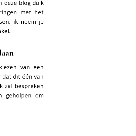
n deze blog duik
aringen met het
sen, ik neem je
kel.
daan
 kiezen van een
r dat dit één van
Ik zal bespreken
en geholpen om