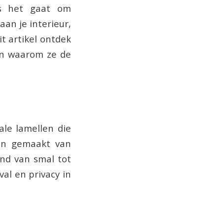
ls het gaat om
an je interieur,
it artikel ontdek
en waarom ze de
ale lamellen die
ijn gemaakt van
end van smal tot
al en privacy in