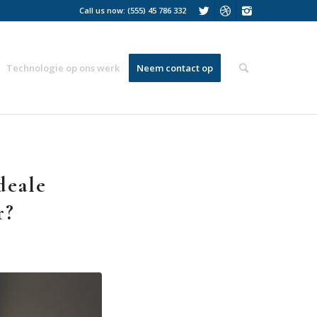
Call us now: (555) 45 786 332
Technologie op ons werk
Neem contact op
deale
r?