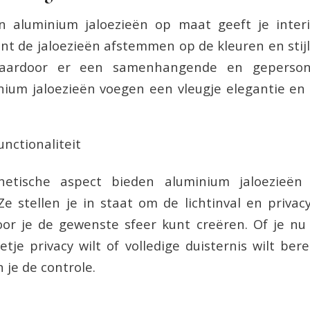
n aluminium jaloezieën op maat geeft je inter
kunt de jaloezieën afstemmen op de kleuren en stij
 waardoor er een samenhangende en gepersona
nium jaloezieën voegen een vleugje elegantie en
.
unctionaliteit
hetische aspect bieden aluminium jaloezieën 
 Ze stellen je in staat om de lichtinval en priva
or je de gewenste sfeer kunt creëren. Of je nu f
etje privacy wilt of volledige duisternis wilt be
 je de controle.