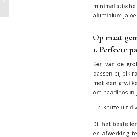
minimalistische 
barista
aluminium jaloez
Op maat gem
1. Perfecte 
Een van de grot
passen bij elk 
met een afwijk
om naadloos in 
Keuze uit d
Bij het bestell
en afwerking te