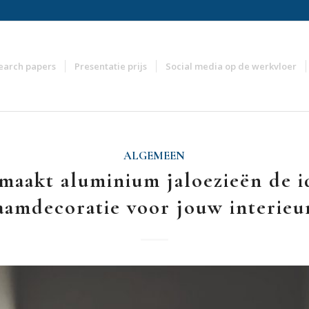
earch papers
Presentatie prijs
Social media op de werkvloer
ALGEMEEN
maakt aluminium jaloezieën de i
aamdecoratie voor jouw interieu