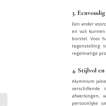
3. Eenvoudi
Een ander voord
en vuil kunnen
borstel. Voor 
tegenstelling 
regelmatige pro
4. Stijlvol e
Aluminium jaloe
verschillende 
afwerkingen, 
5 Tips om jezelf thuis
persoonlijke 
om te scholen tot