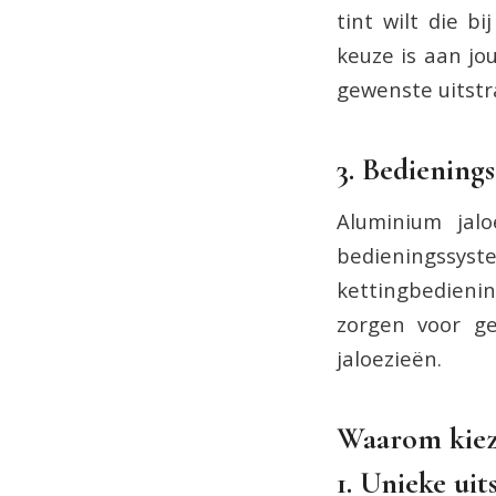
tint wilt die b
keuze is aan jo
gewenste uitstra
3. Bediening
Aluminium jal
bedieningss
kettingbedieni
zorgen voor g
jaloezieën.
Waarom kiez
1. Unieke uit