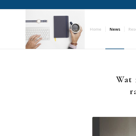
Home
News
Res
Wat 
r