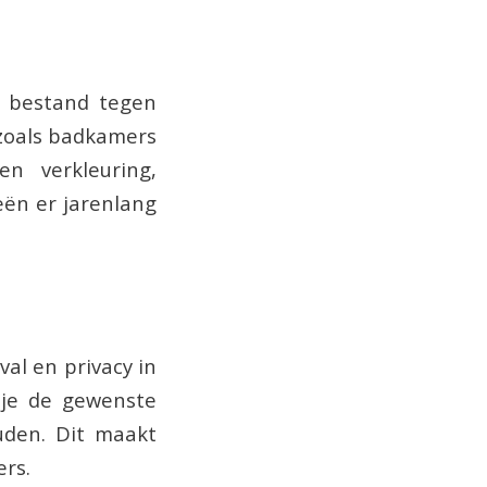
n bestand tegen
 zoals badkamers
n verkleuring,
ën er jarenlang
val en privacy in
 je de gewenste
ouden. Dit maakt
rs.