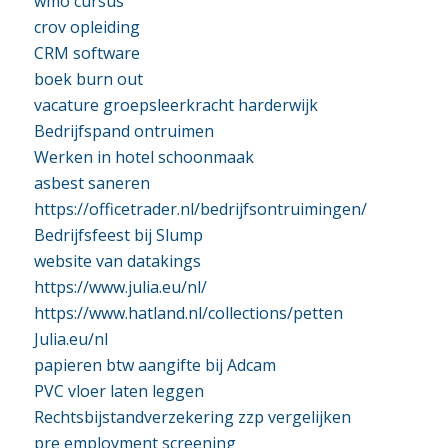
wmo cursus
crov opleiding
CRM software
boek burn out
vacature groepsleerkracht harderwijk
Bedrijfspand ontruimen
Werken in hotel schoonmaak
asbest saneren
https://officetrader.nl/bedrijfsontruimingen/
Bedrijfsfeest bij Slump
website van datakings
https://www.julia.eu/nl/
https://www.hatland.nl/collections/petten
Julia.eu/nl
papieren btw aangifte bij Adcam
PVC vloer laten leggen
Rechtsbijstandverzekering zzp vergelijken
pre employment screening