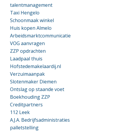
talentmanagement
Taxi Hengelo
Schoonmaak winkel
Huis kopen Almelo
Arbeidsmarktcommunicatie
VOG aanvragen
ZZP opdrachten
Laadpaal thuis
Hofstedemakelaardij.nl
Verzuimaanpak
Slotenmaker Diemen
Ontslag op staande voet
Boekhouding ZZP
Creditpartners
112 Leek
A.J.A. Bedrijfsadministraties
palletstelling