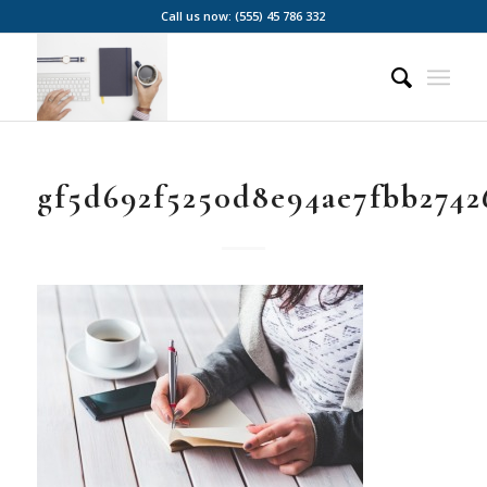
Call us now: (555) 45 786 332
gf5d692f5250d8e94ae7fbb2742