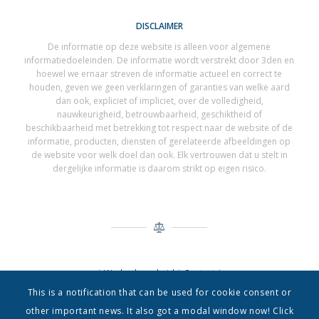
DISCLAIMER
De informatie op deze website is alleen voor algemene
informatiedoeleinden. De informatie wordt verstrekt door 3den en
hoewel we ernaar streven de informatie actueel en correct te
houden, geven we geen verklaringen of garanties van welke aard
dan ook, expliciet of impliciet, over de volledigheid,
nauwkeurigheid, betrouwbaarheid, geschiktheid of
beschikbaarheid met betrekking tot respect naar de website of de
informatie, producten, diensten of gerelateerde afbeeldingen op
de website voor welk doel dan ook. Elk vertrouwen dat u stelt in
dergelijke informatie is daarom strikt op eigen risico.
|
Werkgelegenheid
|
Contact
|
This is a notification that can be used for cookie consent or
other important news. It also got a modal window now! Click