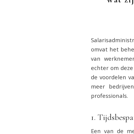
Salarisadminist
omvat het beher
van werknemers
echter om deze 
de voordelen v
meer bedrijve
professionals.
1. Tijdsbespa
Een van de me