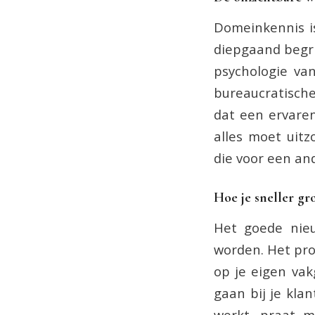
Domeinkennis is
diepgaand begri
psychologie va
bureaucratisch
dat een ervare
alles moet uitz
die voor een and
Hoe je sneller gro
Het goede nieu
worden. Het proc
op je eigen vak
gaan bij je kla
werkt, praat m