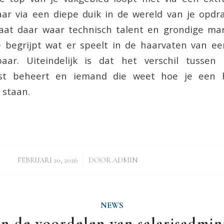
ar via een diepe duik in de wereld van je opdra
taat daar waar technisch talent en grondige mar
 begrijpt wat er speelt in de haarvaten van ee
baar. Uiteindelijk is dat het verschil tusse
ist beheert en iemand die weet hoe je een 
t staan.
/
FEBRUARI 20, 2026
DOOR
ADMIN
NEWS
jn de voordelen van salarisadmini