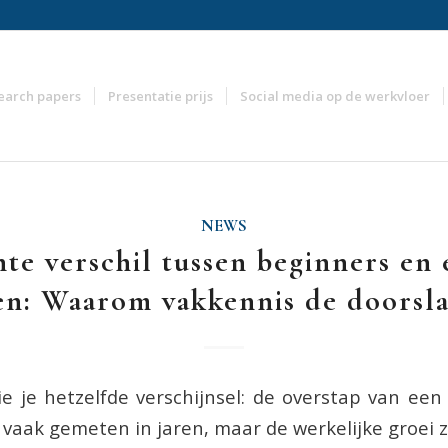
earch papers
Presentatie prijs
Social media op de werkvloer
NEWS
te verschil tussen beginners en
en: Waarom vakkennis de doorsla
zie je hetzelfde verschijnsel: de overstap van een
 vaak gemeten in jaren, maar de werkelijke groei zi