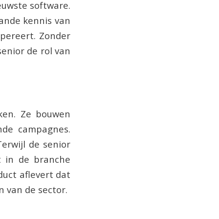
euwste software.
aande kennis van
opereert. Zonder
senior de rol van
eken. Ze bouwen
ende campagnes.
Terwijl de senior
t in de branche
duct aflevert dat
n van de sector.