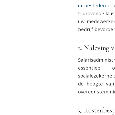
uitbesteden
is 
tijdrovende klus
uw medewerkers
bedrijf bevorde
2. Naleving v
Salarisadminist
essentieel
socialezekerhei
de hoogte van 
overeenstemmin
3. Kostenbes