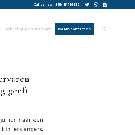
Call us now: (555) 45 786 332
Technologie op ons werk
Neem contact op
 ervaren
g geeft
 junior naar een
t in iets anders.