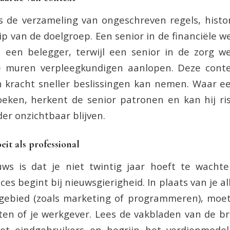
 de verzameling van ongeschreven regels, histo
p van de doelgroep. Een senior in de financiële we
n een belegger, terwijl een senior in de zorg w
e muren verpleegkundigen aanlopen. Deze conte
n kracht sneller beslissingen kan nemen. Waar e
oeken, herkent de senior patronen en kan hij ris
er onzichtbaar blijven.
eit als professional
ws is dat je niet twintig jaar hoeft te wacht
es begint bij nieuwsgierigheid. In plaats van je a
gebied (zoals marketing of programmeren), moet
nten of je werkgever. Lees de vakbladen van de b
et eindgebruikers en begrijp het verdienmodel