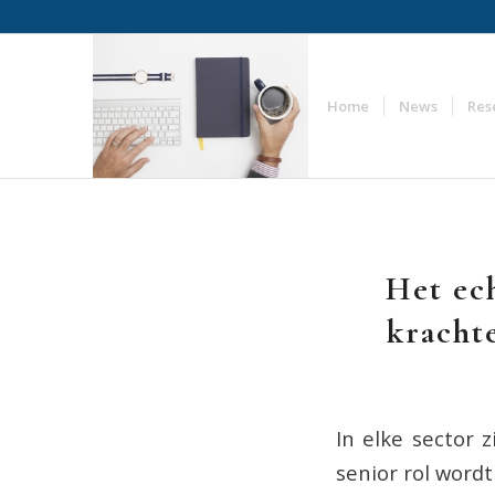
Home
News
Res
Het ech
kracht
In elke sector 
senior rol wordt