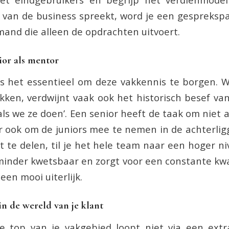
l van de business spreekt, word je een gespreksp
emand die alleen de opdrachten uitvoert.
ior als mentor
is het essentieel om deze vakkennis te borgen.
kken, verdwijnt vaak ook het historisch besef v
ls we ze doen’. Een senior heeft de taak om niet a
 ook om de juniors mee te nemen in de achterli
t te delen, til je het hele team naar een hoger n
minder kwetsbaar en zorgt voor een constante kwal
een mooi uiterlijk.
n de wereld van je klant
 top van je vakgebied loopt niet via een extr