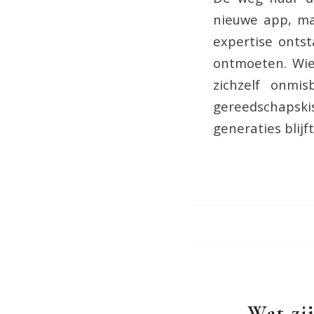
nieuwe app, ma
expertise onts
ontmoeten. Wie
zichzelf onmis
gereedschapsk
generaties blijf
Wat zi