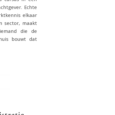
chtgever. Echte
ktkennis elkaar
n sector, maakt
n iemand die de
huis bouwt dat
stratie