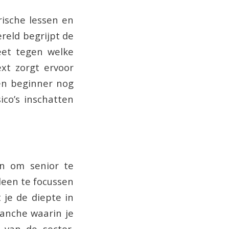
rische lessen en
reld begrijpt de
eet tegen welke
xt zorgt ervoor
en beginner nog
ico’s inschatten
en om senior te
lleen te focussen
 je de diepte in
ranche waarin je
 van de sector.