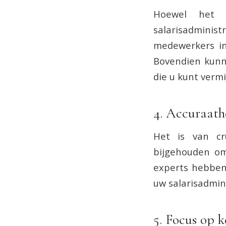
Hoewel het m
salarisadminist
medewerkers in
Bovendien kunne
die u kunt vermi
4. Accuraath
Het is van cr
bijgehouden om
experts hebben
uw salarisadmini
5. Focus op k