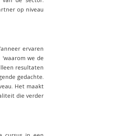
artner op niveau
 Wanneer ervaren
an ‘waarom we de
lleen resultaten
ggende gedachte.
iveau. Het maakt
iteit die verder
a cursus in een