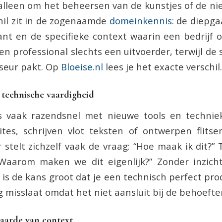
 alleen om het beheersen van de kunstjes of de ni
hil zit in de zogenaamde
domeinkennis
: de diepg
ant en de specifieke context waarin een bedrijf 
 een professional slechts een uitvoerder, terwijl de 
iseur pakt. Op
Bloeise.nl
lees je het exacte verschil.
 technische vaardigheid
s vaak razendsnel met nieuwe tools en techni
ites, schrijven vlot teksten of ontwerpen flits
stelt zichzelf vaak de vraag: “Hoe maak ik dit?” 
 “Waarom maken we dit eigenlijk?” Zonder inzich
 is de kans groot dat je een technisch perfect pro
g misslaat omdat het niet aansluit bij de behoefte
aarde van context