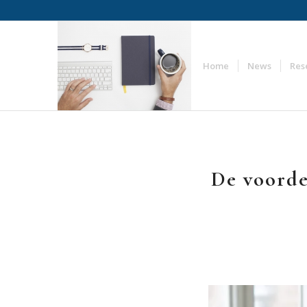
Home
News
Res
De voorde