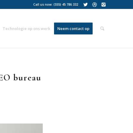
Call us now: (555) 45 786 332
Technologie op ons werk
Neem contact op
SEO bureau