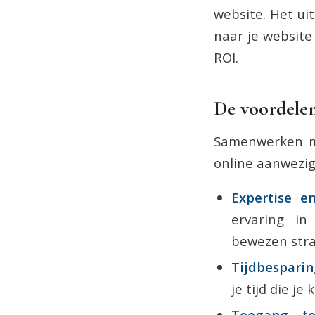
website. Het ui
naar je website
ROI.
De voordele
Samenwerken me
online aanwezigh
Expertise en
ervaring in
bewezen stra
Tijdbesparin
je tijd die j
Toegang to