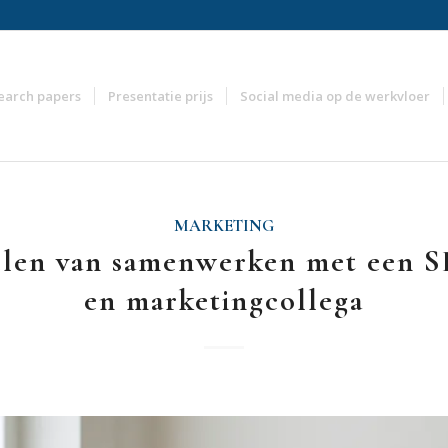
earch papers
Presentatie prijs
Social media op de werkvloer
MARKETING
len van samenwerken met een 
en marketingcollega