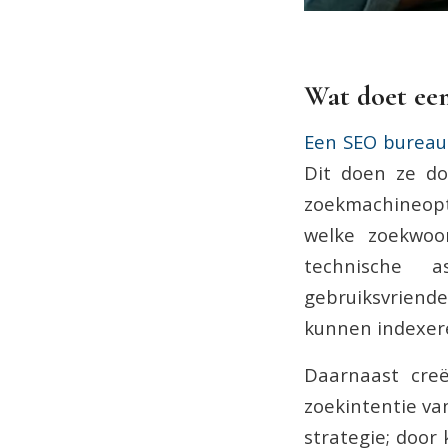
Wat doet ee
Een SEO bureau
Dit doen ze do
zoekmachineopt
welke zoekwoor
technische 
gebruiksvriend
kunnen indexer
Daarnaast creë
zoekintentie va
strategie; door 