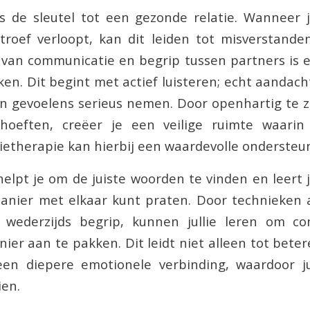
s de sleutel tot een gezonde relatie. Wanneer 
roef verloopt, kan dit leiden tot misverstanden
van communicatie en begrip tussen partners is 
ken. Dit begint met actief luisteren; echt aandac
n gevoelens serieus nemen. Door openhartig te zi
oeften, creëer je een veilige ruimte waarin
tietherapie kan hierbij een waardevolle ondersteu
elpt je om de juiste woorden te vinden en leert 
anier met elkaar kunt praten. Door technieken 
p wederzijds begrip, kunnen jullie leren om co
nier aan te pakken. Dit leidt niet alleen tot bete
en diepere emotionele verbinding, waardoor jul
ien.