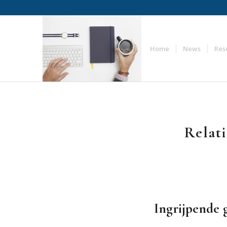
Home
News
Res
Relat
Ingrijpende 