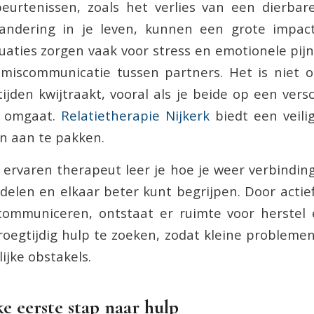
eurtenissen, zoals het verlies van een dierbar
randering in je leven, kunnen een grote impa
tuaties zorgen vaak voor stress en emotionele pij
 miscommunicatie tussen partners. Het is niet 
tijden kwijtraakt, vooral als je beide op een ver
e omgaat.
Relatietherapie Nijkerk
biedt een veil
n aan te pakken.
rvaren therapeut leer je hoe je weer verbindin
delen en elkaar beter kunt begrijpen. Door actief
communiceren, ontstaat er ruimte voor herstel e
roegtijdig hulp te zoeken, zodat kleine problemen
ijke obstakels.
ke eerste stap naar hulp