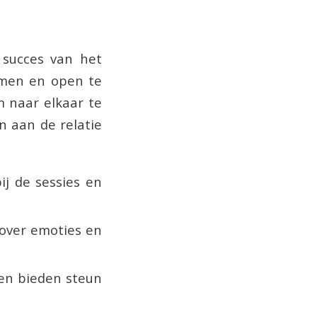
 succes van het
nemen en open te
m naar elkaar te
en aan de relatie
j de sessies en
n over emoties en
 en bieden steun