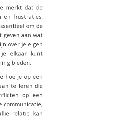
je merkt dat de
 en frustraties.
essentieel om de
ht geven aan wat
jn over je eigen
 je elkaar kunt
ning bieden.
je hoe je op een
aan te leren die
nflicten op een
re communicatie,
lie relatie kan