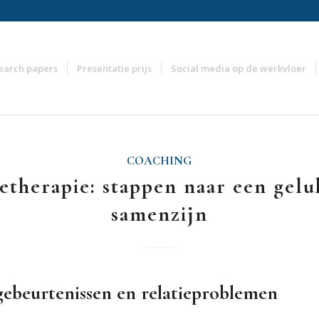
earch papers
Presentatie prijs
Social media op de werkvloer
COACHING
ietherapie: stappen naar een gelu
samenzijn
gebeurtenissen en relatieproblemen