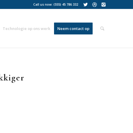
Call us now: (555) 45 786 332
Technologie op ons werk
Neem contact op
kkiger