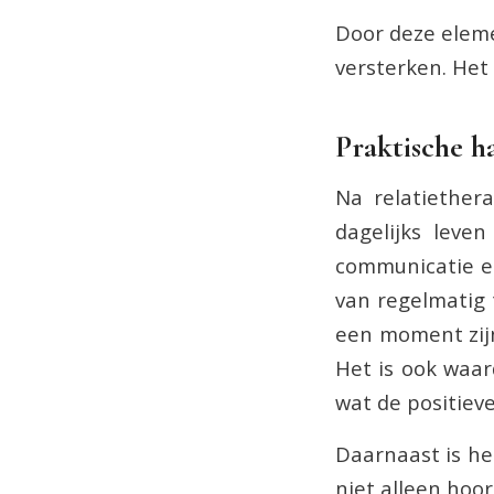
Door deze eleme
versterken. Het
Praktische h
Na relatiether
dagelijks leve
communicatie en
van regelmatig t
een moment zijn
Het is ook waa
wat de positieve
Daarnaast is het
niet alleen hoo