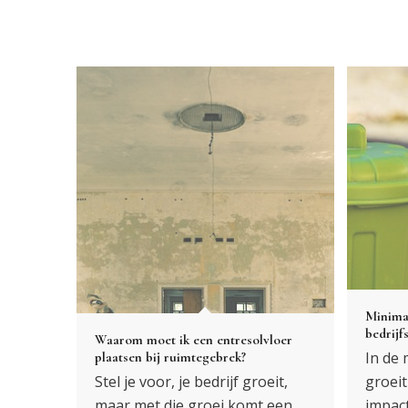
Minimal
bedrijf
Waarom moet ik een entresolvloer
In de
plaatsen bij ruimtegebrek?
Stel je voor, je bedrijf groeit,
groeit
maar met die groei komt een…
impac