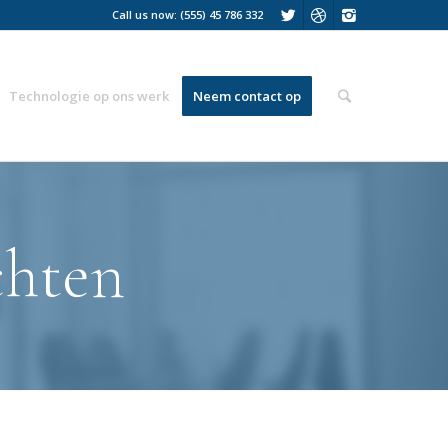
Call us now: (555) 45 786 332
Technologie op ons werk
Neem contact op
chten