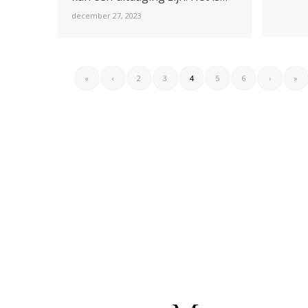
december 27, 2023
«
‹
2
3
4
5
6
›
»