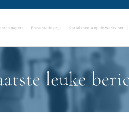
earch papers
Presentatie prijs
Social media op de werkvloer
aatste leuke beri