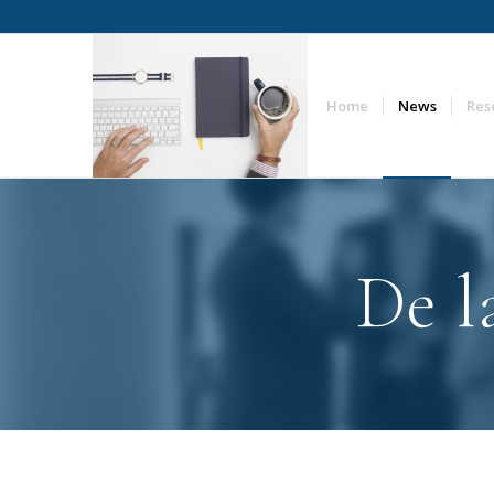
Home
News
Res
De l