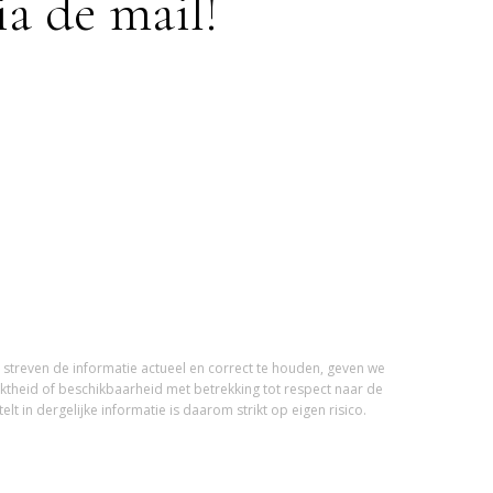
a de mail!
streven de informatie actueel en correct te houden, geven we
iktheid of beschikbaarheid met betrekking tot respect naar de
t in dergelijke informatie is daarom strikt op eigen risico.