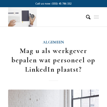
Call us now: (555) 45 786 332
ALGEMEEN
Mag u als werkgever
bepalen wat personeel op
LinkedIn plaatst?